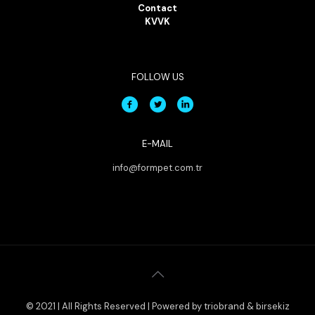
Contact
KVVK
FOLLOW US
E-MAIL
info@formpet.com.tr
© 2021 | All Rights Reserved | Powered by triobrand & birsekiz