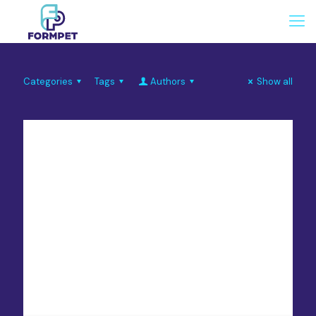
Categories
Tags
Authors
Show all
Cách Mua Thẻ
Game W88: Nạp
Tiền Để Bắt Đầu
Chơi
Để tham gia vào nhà cái W88 thì tìm kiếm link vào W88
là điểm xuất phát cho cuộc hành trình thú vị trong thế
giới
[…]