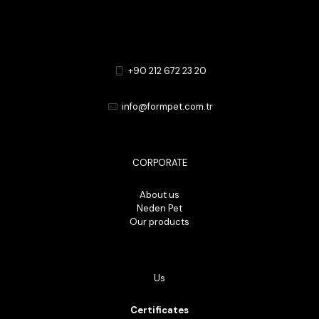
+90 212 672 23 20
info@formpet.com.tr
CORPORATE
About us
Neden Pet
Our products
Us
Certificates