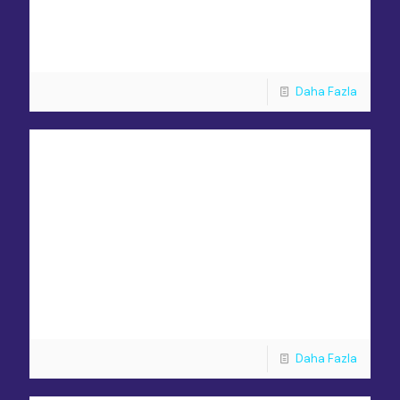
Bầu cua là một trò chơi truyền thống rất phổ biến tại
Việt Nam, và hiện nay, nó cũng có sẵn trên nhiều sòng
bạc trực
[…]
Daha Fazla
Cách Lựa Chọn
Cược Phù Hợp với
Sở Thích Cá Nhân
Cá cược trực tuyến trên W88 có thể là một trải nghiệm
thú vị và tiềm năng lợi nhuận cho người chơi mới. Tuy
nhiên, trước
[…]
Daha Fazla