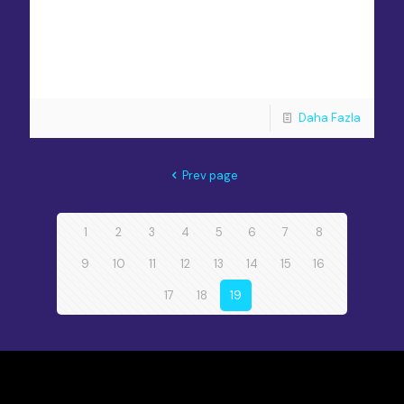
BUĞULANMA ÖNLEYİCİ ANTİFOG TEKNOLOJİSİ
Türkiyede buğulanma engelleyici antifoglu pet üretimi
yapan ilk firma olma özelliğini taşıyan Marmara Pet,
kalitesinden ödün vermeden bu hizmetine devam
etmektedir. Antifog’lu
[…]
Daha Fazla
Prev page
1
2
3
4
5
6
7
8
9
10
11
12
13
14
15
16
17
18
19