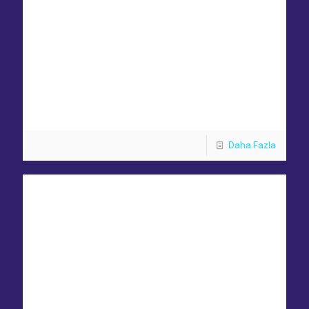
W88 Như Thế
Nào?
Vua Câu Cá W88 là một trong những trò chơi cá cược
trực tuyến thú vị và hấp dẫn tại nhà cái W88. Với sự kết
[…]
Daha Fazla
Bầu Cua Trực
Tuyến W88: Đa
Dạng Và Chuyên
Nghiệp