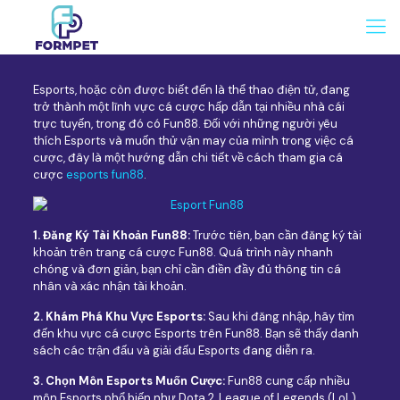
Esports, hoặc còn được biết đến là thể thao điện tử, đang
trở thành một lĩnh vực cá cược hấp dẫn tại nhiều nhà cái
trực tuyến, trong đó có Fun88. Đối với những người yêu
thích Esports và muốn thử vận may của mình trong việc cá
cược, đây là một hướng dẫn chi tiết về cách tham gia cá
cược
esports fun88
.
1. Đăng Ký Tài Khoản Fun88:
Trước tiên, bạn cần đăng ký tài
khoản trên trang cá cược Fun88. Quá trình này nhanh
chóng và đơn giản, bạn chỉ cần điền đầy đủ thông tin cá
nhân và xác nhận tài khoản.
2. Khám Phá Khu Vực Esports:
Sau khi đăng nhập, hãy tìm
đến khu vực cá cược Esports trên Fun88. Bạn sẽ thấy danh
sách các trận đấu và giải đấu Esports đang diễn ra.
3. Chọn Môn Esports Muốn Cược:
Fun88 cung cấp nhiều
môn Esports phổ biến như Dota 2, League of Legends (LoL),