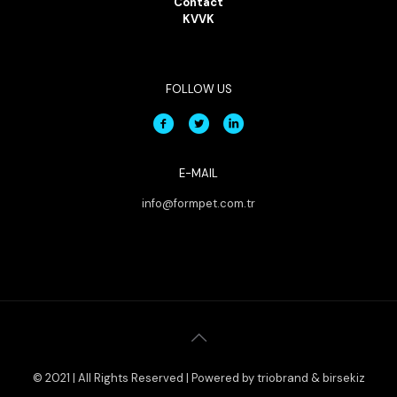
Contact
KVVK
FOLLOW US
E-MAIL
info@formpet.com.tr
© 2021 | All Rights Reserved | Powered by triobrand & birsekiz