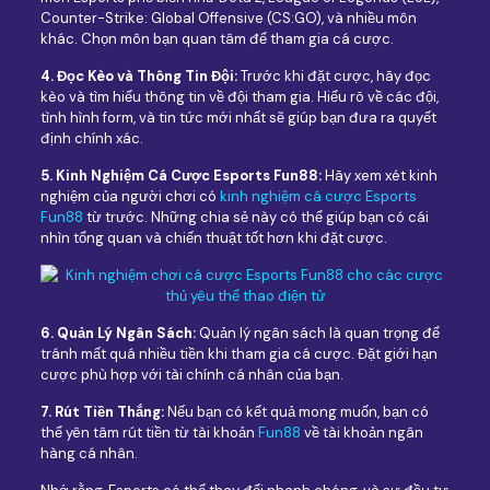
Counter-Strike: Global Offensive (CS:GO), và nhiều môn
khác. Chọn môn bạn quan tâm để tham gia cá cược.
4. Đọc Kèo và Thông Tin Đội:
Trước khi đặt cược, hãy đọc
kèo và tìm hiểu thông tin về đội tham gia. Hiểu rõ về các đội,
tình hình form, và tin tức mới nhất sẽ giúp bạn đưa ra quyết
định chính xác.
5. Kinh Nghiệm Cá Cược Esports Fun88:
Hãy xem xét kinh
nghiệm của người chơi có
kinh nghiệm cá cược Esports
Fun88
từ trước. Những chia sẻ này có thể giúp bạn có cái
nhìn tổng quan và chiến thuật tốt hơn khi đặt cược.
6. Quản Lý Ngân Sách:
Quản lý ngân sách là quan trọng để
tránh mất quá nhiều tiền khi tham gia cá cược. Đặt giới hạn
cược phù hợp với tài chính cá nhân của bạn.
7. Rút Tiền Thắng:
Nếu bạn có kết quả mong muốn, bạn có
thể yên tâm rút tiền từ tài khoản
Fun88
về tài khoản ngân
hàng cá nhân.