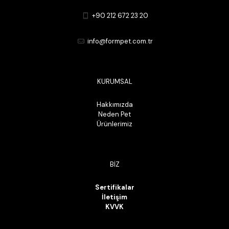
+90 212 672 23 20
info@formpet.com.tr
KURUMSAL
Hakkımızda
Neden Pet
Ürünlerimiz
BİZ
Sertifikalar
İletişim
KVVK