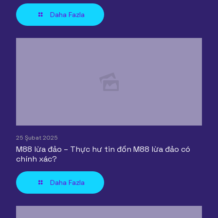
Daha Fazla
25 Şubat 2025
M88 lừa đảo – Thực hư tin đồn M88 lừa đảo có
chính xác?
Daha Fazla