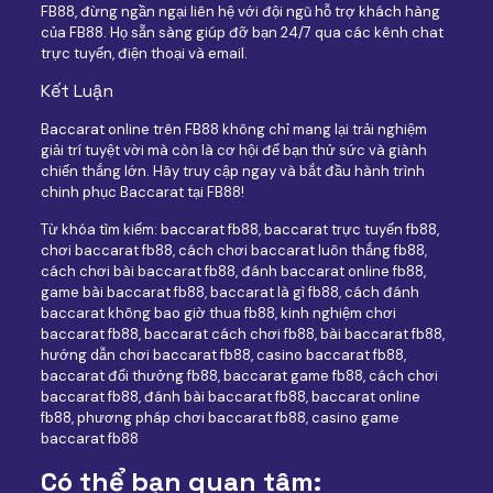
FB88, đừng ngần ngại liên hệ với đội ngũ hỗ trợ khách hàng
của FB88. Họ sẵn sàng giúp đỡ bạn 24/7 qua các kênh chat
trực tuyến, điện thoại và email.
Kết Luận
Baccarat online trên FB88 không chỉ mang lại trải nghiệm
giải trí tuyệt vời mà còn là cơ hội để bạn thử sức và giành
chiến thắng lớn. Hãy truy cập ngay và bắt đầu hành trình
chinh phục Baccarat tại FB88!
Từ khóa tìm kiếm:
baccarat fb88, baccarat trực tuyến fb88,
chơi baccarat fb88, cách chơi baccarat luôn thắng fb88,
cách chơi bài baccarat fb88, đánh baccarat online fb88,
game bài baccarat fb88, baccarat là gì fb88, cách đánh
baccarat không bao giờ thua fb88, kinh nghiệm chơi
baccarat fb88, baccarat cách chơi fb88, bài baccarat fb88,
hướng dẫn chơi baccarat fb88, casino baccarat fb88,
baccarat đổi thưởng fb88, baccarat game fb88, cách chơi
baccarat fb88, đánh bài baccarat fb88, baccarat online
fb88, phương pháp chơi baccarat fb88, casino game
baccarat fb88
Có thể bạn quan tâm: