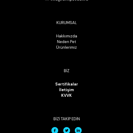
KURUMSAL
Hakkımızda
Neden Pet
Ürünlerimiz
BİZ
Sertifikalar
İletişim
KVVK
BİZİ TAKİP EDİN